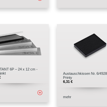
ANT 6P – 24 x 12 cm -
änkt
Austauschkissen Nr. 6/4928
€
Printy
6,31
€
mehr