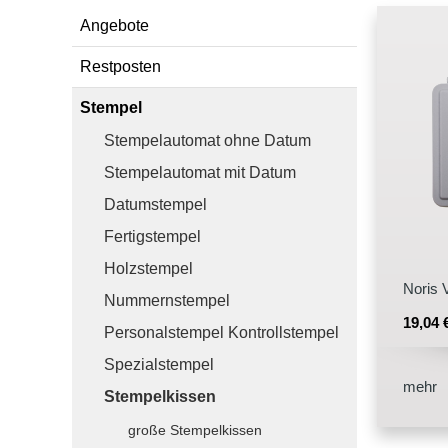
Angebote
Stempelfarben
Restposten
Stempelkissen
Stempel
Stempelzubehör
Stempelautomat ohne Datum
Stempelautomat mit Datum
Datumstempel
Fertigstempel
Holzstempel
Noris 
Nummernstempel
19,04
Personalstempel Kontrollstempel
Spezialstempel
mehr
Stempelkissen
große Stempelkissen