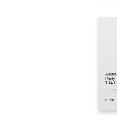
Austau
Printy
7,74
€
mehr