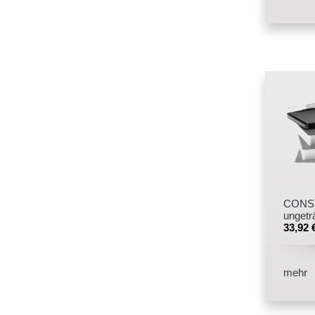
CONST
ungetr
33,92
mehr