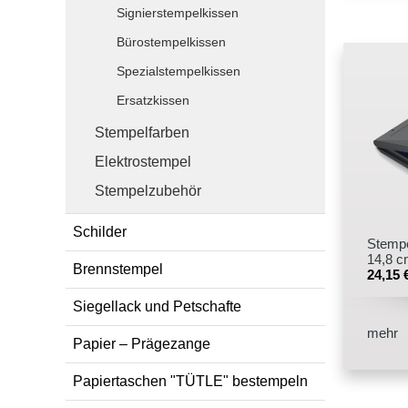
Signierstempelkissen
Bürostempelkissen
Spezialstempelkissen
Ersatzkissen
Stempelfarben
Elektrostempel
Stempelzubehör
Schilder
Stempe
14,8 c
Brennstempel
24,15
Siegellack und Petschafte
mehr
Papier – Prägezange
Papiertaschen "TÜTLE" bestempeln