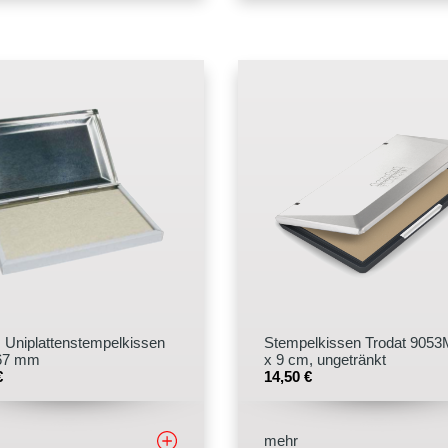
s Uniplattenstempelkissen
Stempelkissen Trodat 9053
 67 mm
x 9 cm, ungetränkt
€
14,50
€
mehr