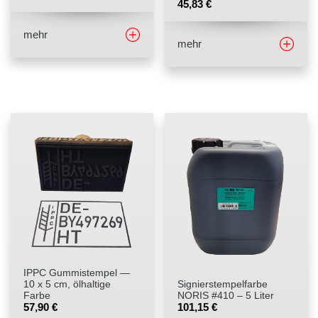
45,83
€
mehr
mehr
IPPC Gummistempel —
10 x 5 cm, ölhaltige
Signierstempelfarbe
Farbe
NORIS #410 – 5 Liter
57,90
€
101,15
€