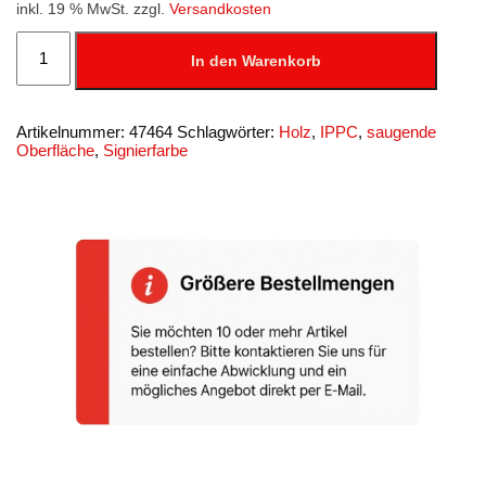
inkl. 19 % MwSt.
zzgl.
Versandkosten
Signierstempelfarbe
Coloris,
In den Warenkorb
121
P,
50
ml,
Artikelnummer:
47464
Schlagwörter:
Holz
,
IPPC
,
saugende
schwarz
Oberfläche
,
Signierfarbe
Menge