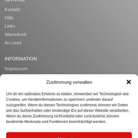
Kontakt
Hilfe
Links
Warenkorb
Account
INFORMATION
Impressum
AGB
Zustimmung verwalten
Datenschutz
Zahlung und Lieferung
Um dir ein optimales Erlebnis zu bieten, verwenden wir Technologien wie
Cookies, um Geräteinformationen zu speichern und/oder darauf
Widerrufsrecht
zuzugreifen. Wenn du diesen Technologien zustimmst, können wir Daten
Ueber uns
wie das Surfverhalten oder eindeutige IDs auf dieser Website verarbeiten.
Wenn du deine Zustimmung nicht erteilst oder zurückziehst, können
bestimmte Merkmale und Funktionen beeinträchtigt werden.
WISSENSWERTES
Datenübertragung