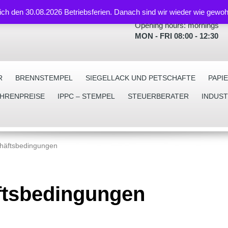
lich den 30.08.2026 Betriebsferien. Danach sind wir wieder wie gewoh
Opening hours: mornings
MON - FRI 08:00 - 12:30
R
BRENNSTEMPEL
SIEGELLACK UND PETSCHAFTE
PAPI
EHRENPREISE
IPPC – STEMPEL
STEUERBERATER
INDUS
häftsbedingungen
ftsbedingungen