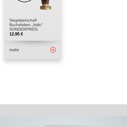
Stempelfarben
Siegelpetschaft
Stempelkissen
Buchstaben „Italic“
SONDERPREIS
12,95
€
Stempelzubehör
mehr