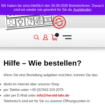
Wir haben bis einschließlich den 30.08.2026 Betriebsferien. Danach
sind wir wieder wie gewohnt für Sie da.
Ausblenden
Stempelautomat ohne Datum
Fertigschilder
Vorlagenerstellung
Siegelpetschaft
Zubehör
Gummistempel für Tragetaschen
Auszeichnungen – Awards – Trophäen
IPPC – Brennstempel
Stempelarten
Stempelautomat mit Datum
Türschilder
Kleine Brennstempel
Siegelgeräte
Stempelautomat für Tragetaschen
Medaillen
IPPC – Gummistempel
Individuelle Stempel online gestalten
0
Datumstempel
Ansteckschilder
Große Brennstempel
Wappenlack in Stangen
Stempelkissen für Tragetaschen
Pokale
Fertigstempel
Hausnummern
IPPC-Brennstempel
Perlenlack
Nachtränkfarbe für Stempelkissen
Hilfe – Wie bestellen?
Holzstempel
Grabschilder
Hochleistungsbrennstempel
Siegelsticks
Papiertragetaschen „TÜTLE“
Wenn Sie eine Bestellung aufgeben möchten, können Sie das:
Nummernstempel
Bankschilder
Zubehör
Siegellack – Siegelwachs in Stangen
direkt im Internet über unseren Shop
Personalstempel Kontrollstempel
Handwerk, Industrie
per Telefon unter +49 (0)7643 319 2079
oder per E-Mail unter
info@herold-lahr.de
Telefonisch sind wir für Sie zu unseren Öffnungszeiten in
Spezialstempel
Ronden