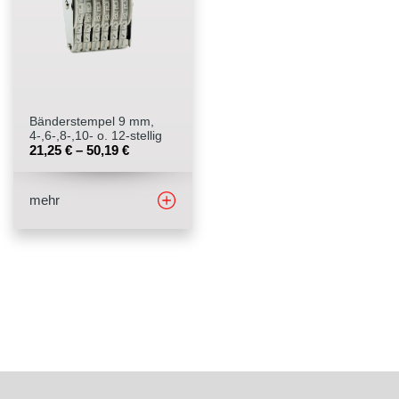
Stempelfarben
Stempelkissen
Bänderstempel 9 mm,
Stempelzubehör
4-,6-,8-,10- o. 12-stellig
21,25
€
–
50,19
€
mehr