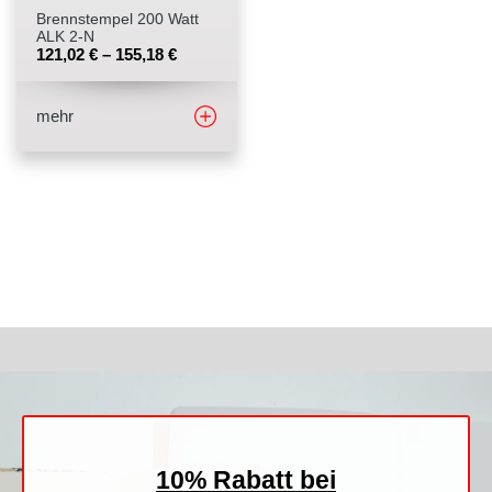
Brennstempel 200 Watt
ALK 2-N
Stempelfarben
121,02
€
–
155,18
€
Stempelkissen
mehr
Stempelzubehör