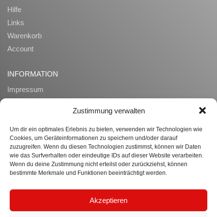
Hilfe
Links
Warenkorb
Account
INFORMATION
Impressum
AGB
Zustimmung verwalten
Datenschutz
Zahlung und Lieferung
Um dir ein optimales Erlebnis zu bieten, verwenden wir Technologien wie
Cookies, um Geräteinformationen zu speichern und/oder darauf
Widerrufsrecht
zuzugreifen. Wenn du diesen Technologien zustimmst, können wir Daten
Ueber uns
wie das Surfverhalten oder eindeutige IDs auf dieser Website verarbeiten.
Wenn du deine Zustimmung nicht erteilst oder zurückziehst, können
bestimmte Merkmale und Funktionen beeinträchtigt werden.
WISSENSWERTES
Datenübertragung
Akzeptieren
B2B Anfragen