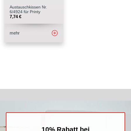
Austauschkissen Nr.
Stempelfarben
6/4924 für Printy
7,74
€
Stempelkissen
mehr
Stempelzubehör