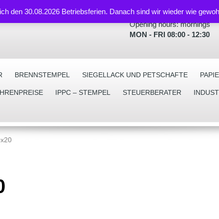
lich den 30.08.2026 Betriebsferien. Danach sind wir wieder wie gewoh
Opening hours: mornings
MON - FRI 08:00 - 12:30
R
BRENNSTEMPEL
SIEGELLACK UND PETSCHAFTE
PAPI
EHRENPREISE
IPPC – STEMPEL
STEUERBERATER
INDUS
0x20
0