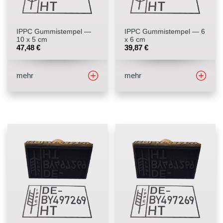
IPPC Gummistempel —
IPPC Gummistempel — 6
10 x 5 cm
x 6 cm
47,48
€
39,87
€
mehr
mehr