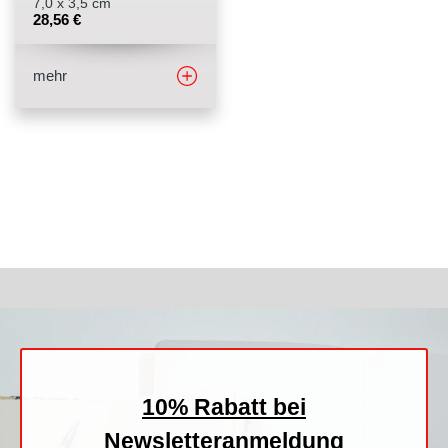
7,0 x 3,5 cm
28,56
€
mehr