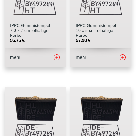
Stempelfarben
IPPC Gummistempel —
IPPC Gummistempel —
Stempelkissen
7,0 x 7 cm, ölhaltige
10 x 5 cm, ölhaltige
Farbe
Farbe
56,75
€
57,90
€
Stempelzubehör
mehr
mehr