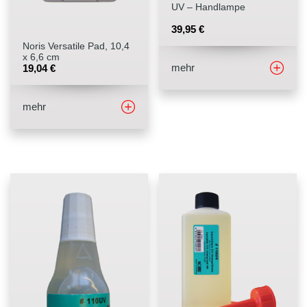
UV – Handlampe
Stempelfarben
39,95
€
Noris Versatile Pad, 10,4
x 6,6 cm
Stempelkissen
mehr
19,04
€
Stempelzubehör
mehr