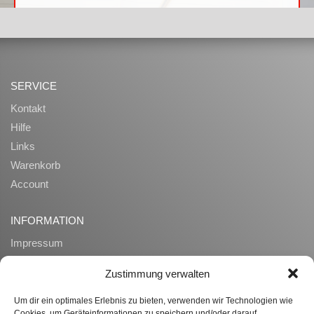
SERVICE
Kontakt
Hilfe
Links
Warenkorb
Account
INFORMATION
Impressum
AGB
Zustimmung verwalten
Datenschutz
Zahlung und Lieferung
Um dir ein optimales Erlebnis zu bieten, verwenden wir Technologien wie
Cookies, um Geräteinformationen zu speichern und/oder darauf