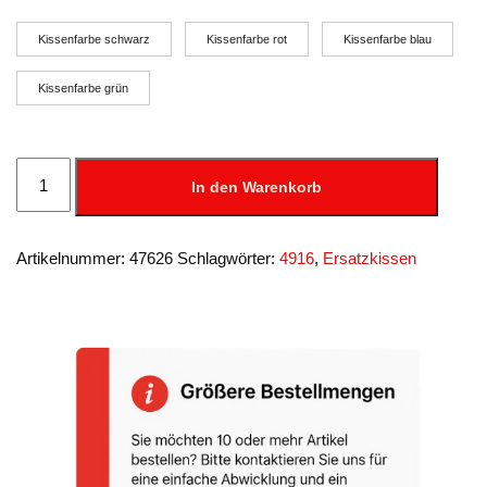
Kissenfarbe schwarz
Kissenfarbe rot
Kissenfarbe blau
Kissenfarbe grün
Austauschkissen
Nr.
In den Warenkorb
6/4916
für
Printy
Menge
Artikelnummer:
47626
Schlagwörter:
4916
,
Ersatzkissen