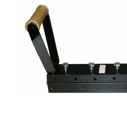
Stempelfarben
Stempelkissen
Stempelzubehör