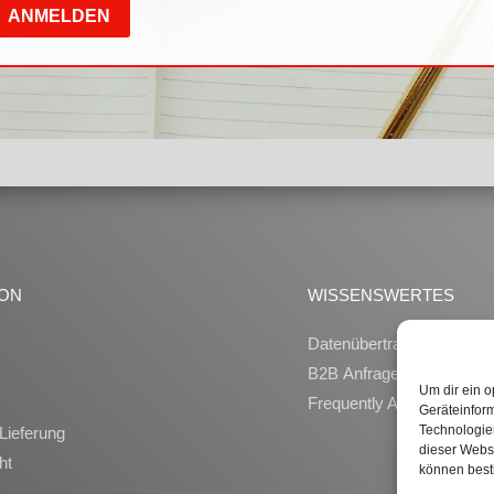
ION
WISSENSWERTES
Datenübertragung
B2B Anfragen
Um dir ein o
Frequently Asked Questi
Geräteinfor
Technologien
Lieferung
dieser Websi
ht
können best