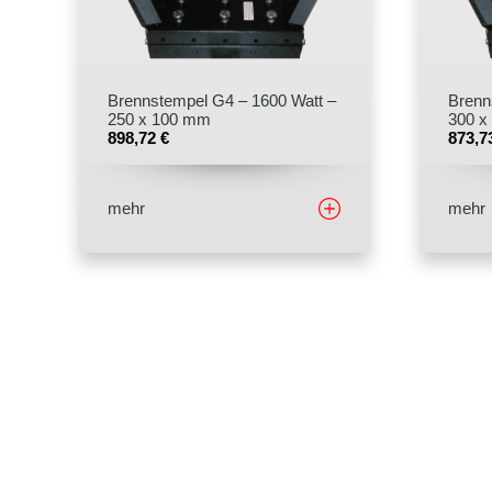
Brennstempel G4 – 1600 Watt –
Brenn
250 x 100 mm
300 x
898,72
€
873,
mehr
mehr