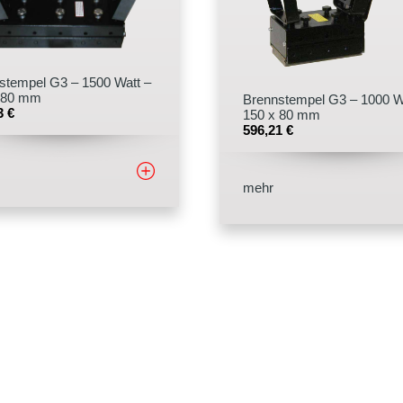
stempel G3 – 1500 Watt –
 80 mm
Brennstempel G3 – 1000 W
73
€
150 x 80 mm
596,21
€
mehr