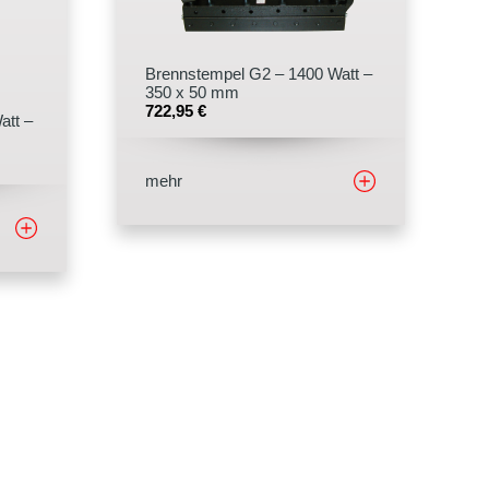
Brennstempel G2 – 1400 Watt –
350 x 50 mm
722,95
€
att –
mehr