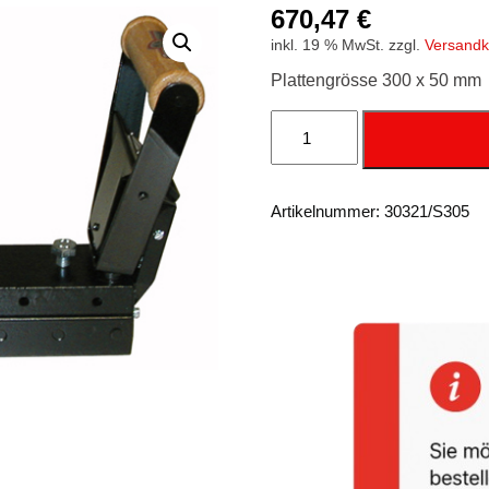
670,47
€
inkl. 19 % MwSt.
zzgl.
Versandk
Plattengrösse 300 x 50 mm
Brennstempel
G2
-
1200
Watt
-
Artikelnummer:
30321/S305
300
x
50
mm
Menge