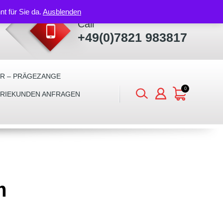
nt für Sie da.
Ausblenden
Call
+49(0)7821 983817
ER – PRÄGEZANGE
0
TRIEKUNDEN ANFRAGEN
m