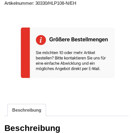
30330/HLP108-
Artikelnummer:
30330/HLP108-N/EH
N
Menge
Beschreibung
Beschreibung