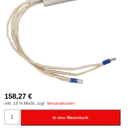
Stempelfarben
Stempelkissen
Stempelzubehör
158,27
€
inkl. 19 % MwSt.
zzgl.
Versandkosten
Heizkörper
800
In den Warenkorb
Watt
für
Art.