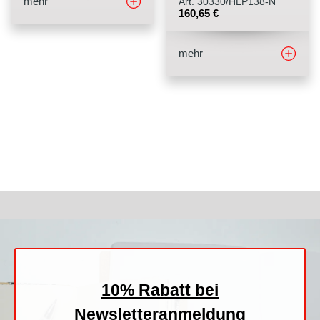
mehr
Art. 30330/HLP138-N
160,65
€
mehr