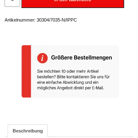
-
300
W,
70
Artikelnummer:
30304/7035-N/IPPC
x
35
mm
Menge
Beschreibung