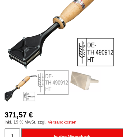
Stempelfarben
Stempelkissen
Stempelzubehör
371,57
€
inkl. 19 % MwSt.
zzgl.
Versandkosten
IPPC
Brennstempel
In den Warenkorb