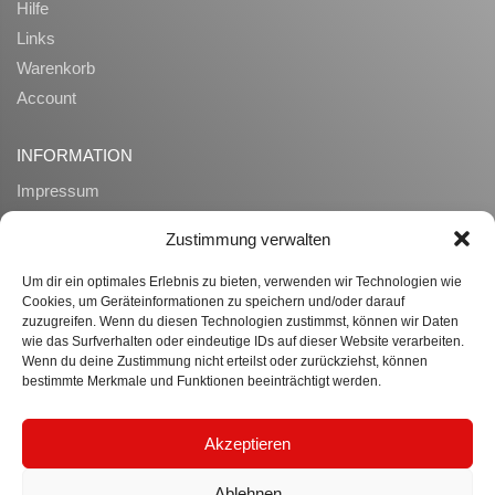
Hilfe
Links
Warenkorb
Account
INFORMATION
Impressum
AGB
Zustimmung verwalten
Datenschutz
Zahlung und Lieferung
Um dir ein optimales Erlebnis zu bieten, verwenden wir Technologien wie
Cookies, um Geräteinformationen zu speichern und/oder darauf
Widerrufsrecht
zuzugreifen. Wenn du diesen Technologien zustimmst, können wir Daten
Ueber uns
wie das Surfverhalten oder eindeutige IDs auf dieser Website verarbeiten.
Wenn du deine Zustimmung nicht erteilst oder zurückziehst, können
bestimmte Merkmale und Funktionen beeinträchtigt werden.
WISSENSWERTES
Datenübertragung
Akzeptieren
B2B Anfragen
Frequently Asked Questions
Ablehnen