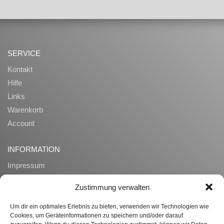
SERVICE
Kontakt
Hilfe
Links
Warenkorb
Account
INFORMATION
Impressum
AGB
Zustimmung verwalten
Datenschutz
Zahlung und Lieferung
Um dir ein optimales Erlebnis zu bieten, verwenden wir Technologien wie
Cookies, um Geräteinformationen zu speichern und/oder darauf
Widerrufsrecht