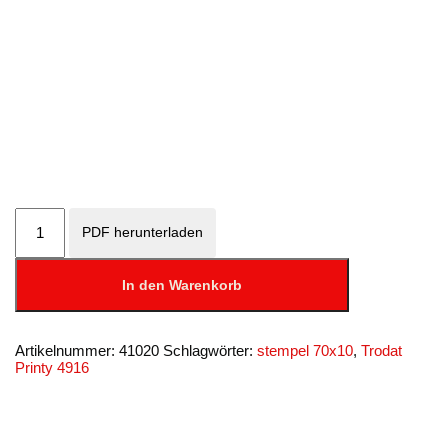
Printy
4916
PDF herunterladen
-
max.
2
In den Warenkorb
Zeilen,
70
x
Artikelnummer:
41020
Schlagwörter:
stempel 70x10
,
Trodat
10
Printy 4916
mm
Menge