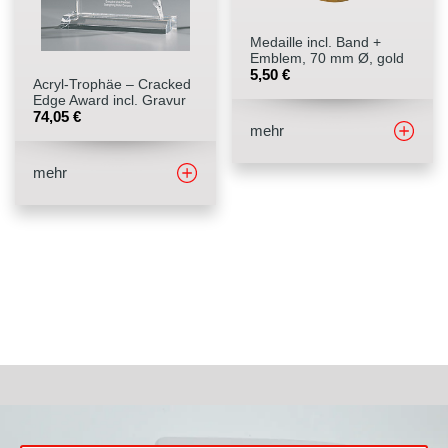
Medaille incl. Band +
Emblem, 70 mm Ø, gold
5,50
€
Acryl-Trophäe – Cracked
Edge Award incl. Gravur
74,05
€
mehr
mehr