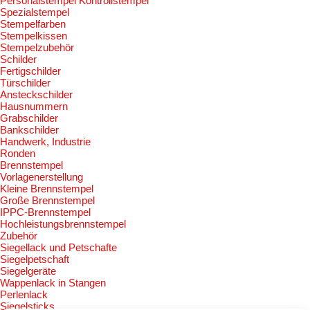
Personalstempel Kontrollstempel
Spezialstempel
Stempelfarben
Stempelkissen
Stempelzubehör
Schilder
Fertigschilder
Türschilder
Ansteckschilder
Hausnummern
Grabschilder
Bankschilder
Handwerk, Industrie
Ronden
Brennstempel
Vorlagenerstellung
Kleine Brennstempel
Große Brennstempel
IPPC-Brennstempel
Hochleistungsbrennstempel
Zubehör
Siegellack und Petschafte
Siegelpetschaft
Siegelgeräte
Wappenlack in Stangen
Perlenlack
Siegelsticks