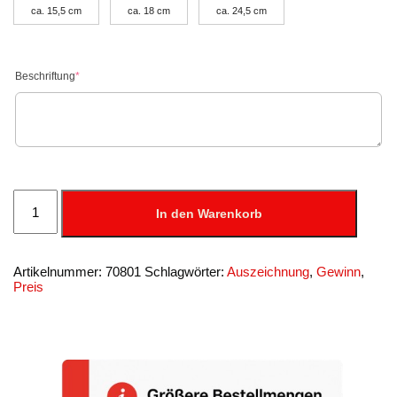
ca. 15,5 cm
ca. 18 cm
ca. 24,5 cm
Beschriftung
*
Siegerfigur,
versch.
In den Warenkorb
Größen,
incl.
Schild
Menge
Artikelnummer:
70801
Schlagwörter:
Auszeichnung
,
Gewinn
,
Preis