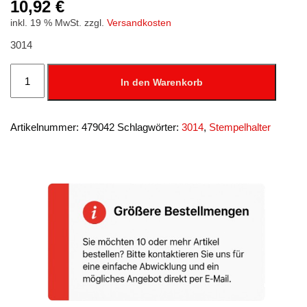
10,92
€
inkl. 19 % MwSt.
zzgl.
Versandkosten
3014
Stempelträger
Kunststoff
In den Warenkorb
f.
14
Stempel
Menge
Artikelnummer:
479042
Schlagwörter:
3014
,
Stempelhalter