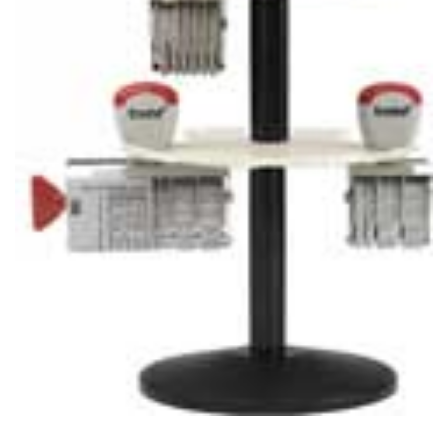
Stempelfarben
Stempelkissen
Stempelzubehör