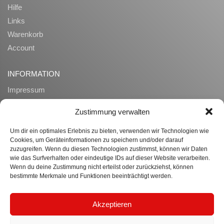
Hilfe
Links
Warenkorb
Account
INFORMATION
Impressum
AGB
Zustimmung verwalten
Datenschutz
Zahlung und Lieferung
Um dir ein optimales Erlebnis zu bieten, verwenden wir Technologien wie
Cookies, um Geräteinformationen zu speichern und/oder darauf
Widerrufsrecht
zuzugreifen. Wenn du diesen Technologien zustimmst, können wir Daten
Ueber uns
wie das Surfverhalten oder eindeutige IDs auf dieser Website verarbeiten.
Wenn du deine Zustimmung nicht erteilst oder zurückziehst, können
bestimmte Merkmale und Funktionen beeinträchtigt werden.
WISSENSWERTES
Datenübertragung
Akzeptieren
B2B Anfragen