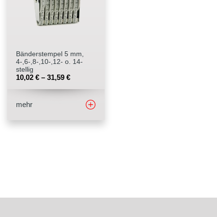
Stempelfarben
Stempelkissen
Bänderstempel 5 mm,
4-,6-,8-,10-,12- o. 14-
Stempelzubehör
stellig
10,02
€
–
31,59
€
mehr