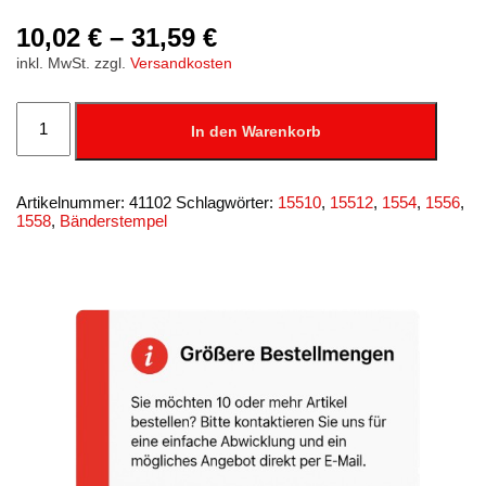
10,02
€
–
31,59
€
inkl. MwSt.
zzgl.
Versandkosten
Bänderstempel
5
In den Warenkorb
mm,
4-,6-,8-,10-,12-
o.
14-
Artikelnummer:
41102
Schlagwörter:
15510
,
15512
,
1554
,
1556
,
stellig
1558
,
Bänderstempel
Menge