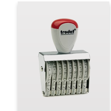
Stempelfarben
Stempelkissen
Stempelzubehör