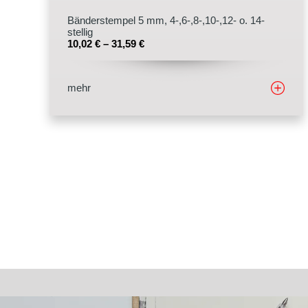
Bänderstempel 5 mm, 4-,6-,8-,10-,12- o. 14-
stellig
10,02
€
–
31,59
€
mehr