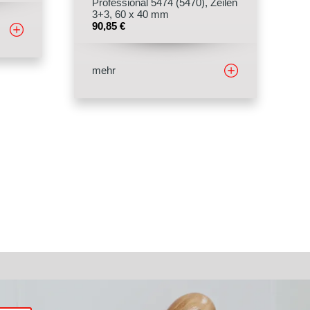
Professional 5474 (5470), Zeilen
3+3, 60 x 40 mm
90,85
€
mehr