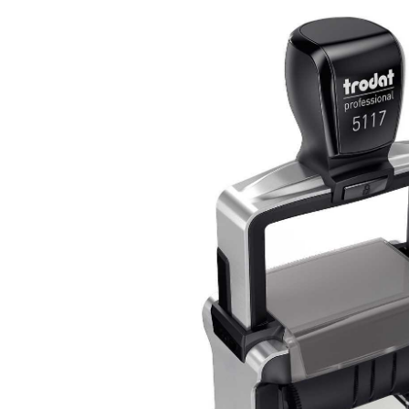
Stempelfarben
Stempelkissen
Stempelzubehör