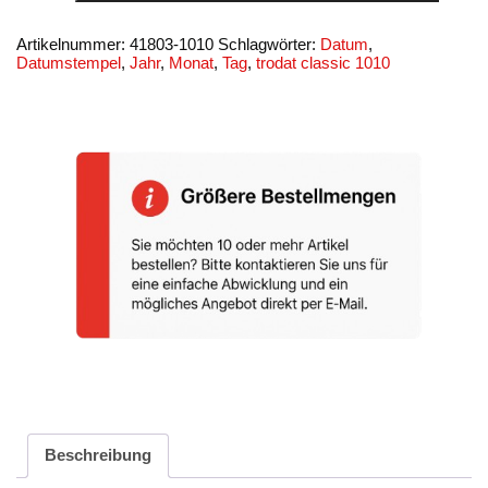
-
-
Bsp.
Artikelnummer:
41803-1010
Schlagwörter:
Datum
,
15.Okt.2019
Datumstempel
,
Jahr
,
Monat
,
Tag
,
trodat classic 1010
Menge
Beschreibung