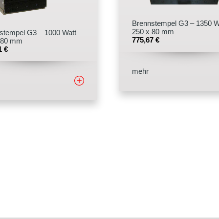
Brennstempel G3 – 1350 W
250 x 80 mm
stempel G3 – 1000 Watt –
775,67
€
 80 mm
21
€
mehr