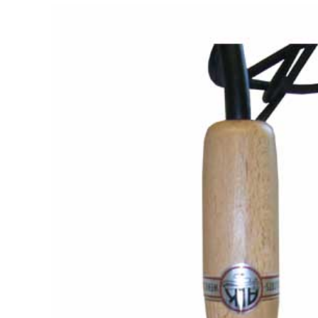
Stempelfarben
Stempelkissen
Stempelzubehör