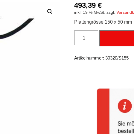
493,39
€
inkl. 19 % MwSt.
zzgl.
Versandk
Plattengrösse 150 x 50 mm
Brennstempel
G1
-
600
Watt
-
Artikelnummer:
30320/S155
150
x
50
mm
Menge