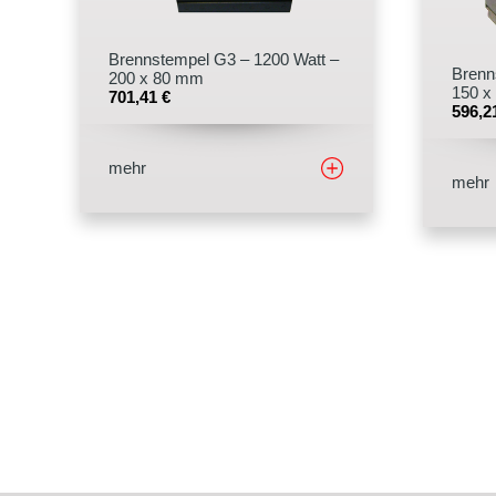
Brennstempel G3 – 1200 Watt –
Brenn
200 x 80 mm
150 x
701,41
€
596,
mehr
mehr