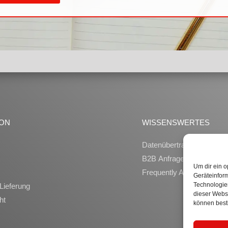
ION
WISSENSWERTES
Datenübertragung
B2B Anfragen
Um dir ein o
Frequently Asked Questi
Geräteinfor
Technologien
Lieferung
dieser Websi
ht
können best